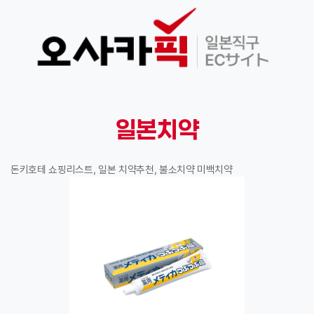
일본치약
돈키호테 쇼핑리스트, 일본 치약추천, 불소치약 미백치약