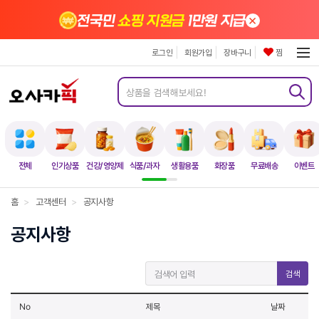
×
전국민
쇼핑 지원금
1만원 지급
로그인
회원가입
장바구니
찜
전체
인기상품
건강/영양제
식품/과자
생활용품
화장품
무료배송
이벤트
홈
>
고객센터
>
공지사항
공지사항
검색
No
제목
날짜