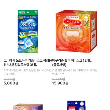
고바야시 노도누루 가습마스크 취침용
메구리즘 핫 아이마스크 12매입
허브&유칼립투스향 3매입
(금목서향)
허브와 유칼립투스 향의 은은한 향기로 건조한
가을 한정 금목서의 향기가 따뜻하게 퍼지는
밤을 상쾌...
아이마스크
8,500원
16,500원
5,000
15,900
원
원