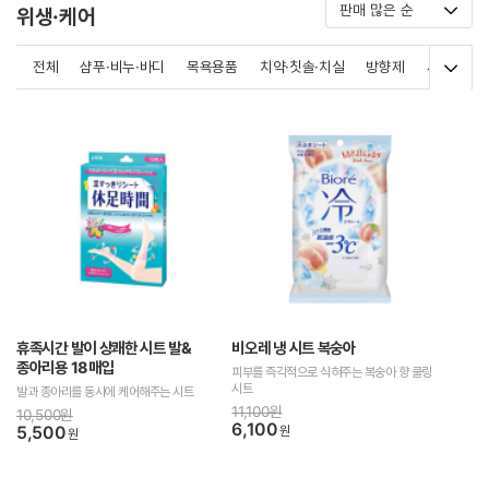
위생·케어
전체
샴푸·비누·바디
목욕용품
치약·칫솔·치실
방향제
세탁·세제
휴족시간 발이 상쾌한 시트 발&
비오레 냉 시트 복숭아
종아리용 18매입
피부를 즉각적으로 식혀주는 복숭아 향 쿨링
시트
발과 종아리를 동시에 케어해주는 시트
11,100원
10,500원
6,100
5,500
원
원