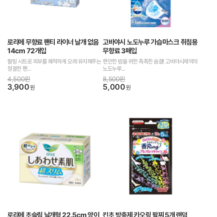
로리에 무향료 팬티 라이너 날개 없음
고바야시 노도누루 가습마스크 취침용
14cm 72개입
무향료 3매입
퀼팅 시트로 피부를 쾌적하게 오래 유지해주는
편안한 밤을 위한 촉촉한 숨결! 고바야시제약의
청결한 팬...
노도누루...
4,500원
8,500원
3,900
5,000
원
원
로리에 초슬림 날개형 22.5cm 양이
킨초 방충제 카오링 팔찌 5개 랜덤