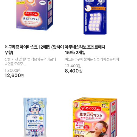
메구리즘 아이마스크 12매입 (핫하이
아쿠네스라보 포인트패치
무향)
15매x2개입
잠들 기 전 안대처럼 착용해 눈의 피로와
여드름 부위에 붙이는 집중 케어 전용 패치
숙면을 도와주...
13,400원
15,000원
8,400
원
12,600
원