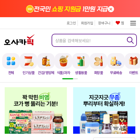
×
전국민
쇼핑 지원금
1만원 지급
로그인
회원가입
장바구니
찜
전체
인기상품
건강/영양제
식품/과자
생활용품
화장품
무료배송
이벤트