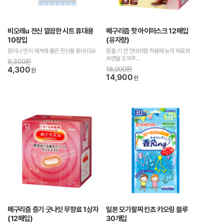
비오레u 전신 깔끔한 시트 휴대용
메구리즘 핫 아이마스크 12매입
10장입
(유자향)
땀이나 먼지 제거에 좋은 전신용 휴대 티슈
잠들 기 전 안대처럼 착용해 눈의 피로와
숙면을 도와주...
9,300원
4,300
18,000원
원
14,900
원
메구리즘 증기 굿나잇 무향료 1상자
일본 모기팔찌 킨쵸 카오링 블루
(12매입)
30개입