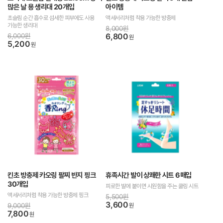
많은 날 용 생리대 20개입
아이템
초슬림 순간 흡수로 섬세한 피부에도 사용
액세서리처럼 착용 가능한 방충제
가능한 생리대
8,000원
6,000원
6,800
원
5,200
원
킨초 방충제 카오링 팔찌 반지 핑크
휴족시간 발이 상쾌한 시트 6매입
30개입
피로한 발에 붙이면 시원함을 주는 쿨링 시트
액세서리처럼 착용 가능한 방충제 핑크
5,500원
3,600
9,000원
원
7,800
원