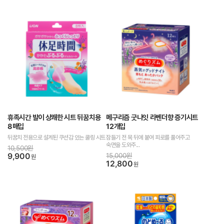
휴족시간 발이 상쾌한 시트 뒤꿈치용
메구리즘 굿나잇 라벤더향 증기시트
8매입
12개입
뒤꿈치 전용으로 설계된 쿠션감 있는 쿨링 시트
잠들기 전 목 뒤에 붙여 피로를 풀어주고
숙면을 도와주...
10,500원
9,900
15,000원
원
12,800
원