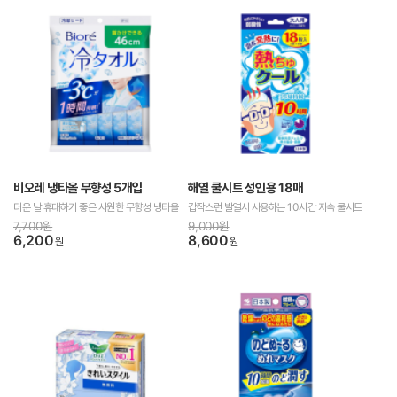
비오레 냉타올 무향성 5개입
해열 쿨시트 성인용 18매
더운 날 휴대하기 좋은 시원한 무향성 냉타올
갑작스런 발열시 사용하는 10시간 지속 쿨시트
7,700원
9,000원
6,200
8,600
원
원