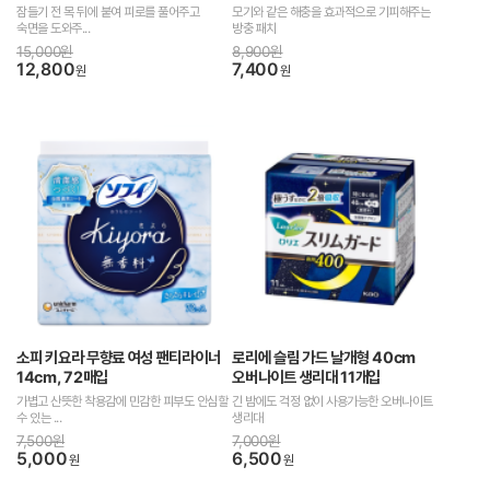
잠들기 전 목 뒤에 붙여 피로를 풀어주고
모기와 같은 해충을 효과적으로 기피해주는
숙면을 도와주...
방충 패치
15,000원
8,900원
12,800
7,400
원
원
소피 키요라 무향료 여성 팬티라이너
로리에 슬림 가드 날개형 40cm
14cm, 72매입
오버나이트 생리대 11개입
가볍고 산뜻한 착용감에 민감한 피부도 안심할
긴 밤에도 걱정 없이 사용가능한 오버나이트
수 있는 ...
생리대
7,500원
7,000원
5,000
6,500
원
원