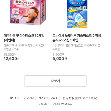
메구리즘 핫 아이마스크 12매입
고바야시 노도누루 가습마스크 취침용
(라벤더)
유자&모과향 3매입
잠들 기 전 안대처럼 착용해 눈의 피로와
수분 필터가 포함된 마스크로, 취침 중 목과 코
숙면을 도와주...
주위를...
15,000원
8,500원
12,600
5,000
원
원
더보기
회사소개
이용안내
개인통관고유부호
特定商取引法に基づく表記
이용약관
개인정보처리방침