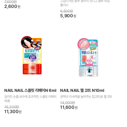
고급스러운 블루 컬러의 인디고 블루 네일
7,600원
폴리시
2,600
원
6,600원
5,900
원
NAIL NAIL 스플릿 리페어N 6ml
NAIL NAIL 젤 코트 N10ml
갈라진 손톱 보수에 효과적인 스플릿 리페어
광택과 지속력을 높여주는 탑코트용 젤 코트
제품
14,000원
16,300원
11,600
원
11,300
원