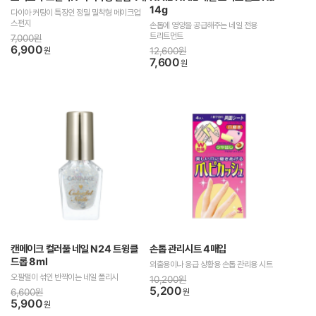
14g
다이아 커팅이 특징인 정밀 밀착형 메이크업
스펀지
손톱에 영양을 공급해주는 네일 전용
트리트먼트
7,000원
6,900
원
12,600원
7,600
원
캔메이크 컬러풀 네일 N24 트윙클
손톱 관리시트 4매입
드롭 8ml
외출용이나 응급 상황용 손톱 관리용 시트
오팔펄이 섞인 반짝이는 네일 폴리시
10,200원
5,200
6,600원
원
5,900
원