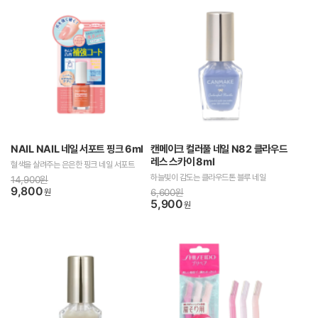
NAIL NAIL 네일 서포트 핑크 6ml
캔메이크 컬러풀 네일 N82 클라우드
레스 스카이 8ml
혈색을 살려주는 은은한 핑크 네일 서포트
하늘빛이 감도는 클라우드톤 블루 네일
14,900원
9,800
원
6,600원
5,900
원