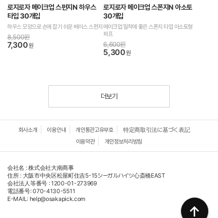
로지로자 메이크업 스펀지N 하우스
로지로자 메이크업 스폰지N 아소토
타입 30개입
30개입
하우스 모양으로 손에 잡기 쉬운 베이스 스펀지
메이크업 밀착에 좋은 스폰지 타입 아소토형
퍼프
8,500원
7,300
6,600원
원
5,300
원
더보기
회사소개
이용안내
개인통관고유부호
特定商取引法に基づく表記
이용약관
개인정보처리방침
会社名 : 株式会社大南商事
住所 : 大阪市中央区松屋町住吉5-15シーガルハイツ心斎橋EAST
会社法人等番号 : 1200-01-273969
電話番号: 070-4130-5511
E-MAIL: help@osakapick.com
↑