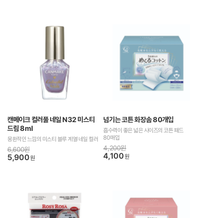
캔메이크 컬러풀 네일 N32 미스티
넘기는 코튼 화장솜 80개입
드림 8ml
흡수력이 좋은 넓은 사이즈의 코튼 패드
80매입
몽환적인 느낌의 미스티 블루 계열 네일 컬러
4,200원
6,600원
4,100
5,900
원
원