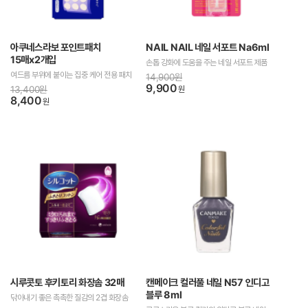
아쿠네스라보 포인트패치
NAIL NAIL 네일 서포트 Na6ml
15매x2개입
손톱 강화에 도움을 주는 네일 서포트 제품
여드름 부위에 붙이는 집중 케어 전용 패치
14,900원
9,900
13,400원
원
8,400
원
시루콧토 후키토리 화장솜 32매
캔메이크 컬러풀 네일 N57 인디고
블루 8ml
닦아내기 좋은 촉촉한 질감의 2겹 화장솜