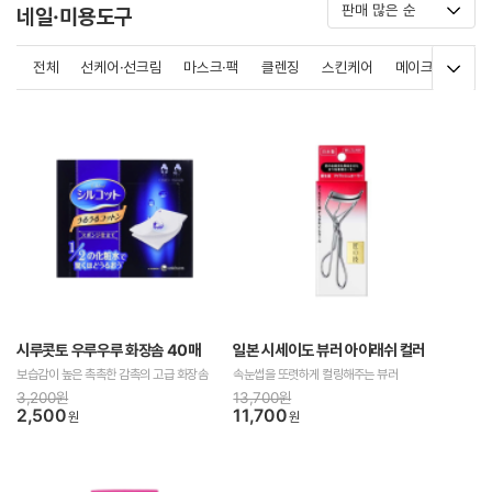
네일·미용도구
전체
선케어·선크림
마스크·팩
클렌징
스킨케어
메이크업
바
시루콧토 우루우루 화장솜 40매
일본 시세이도 뷰러 아이래쉬 컬러
보습감이 높은 촉촉한 감촉의 고급 화장솜
속눈썹을 또렷하게 컬링해주는 뷰러
3,200원
13,700원
2,500
11,700
원
원