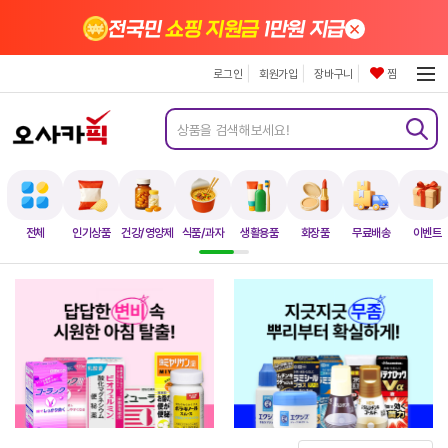
×
전국민
쇼핑 지원금
1만원 지급
로그인
회원가입
장바구니
찜
전체
인기상품
건강/영양제
식품/과자
생활용품
화장품
무료배송
이벤트