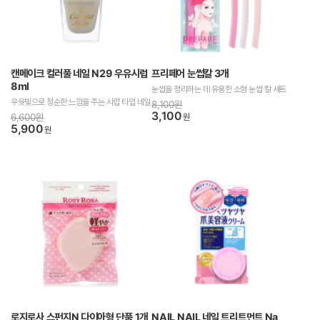
캔메이크 컬러풀 네일 N29 우유시럽
프리페어 눈썹칼 3개
8ml
눈썹을 정리하는 데 유용한 소형 눈썹 칼 세트
우윳빛으로 청순한 느낌을 주는 시럽 타입 네일
8,100원
3,100
6,600원
원
5,900
원
로지로사 스펀지N 다이아형 단품 1개
NAIL NAIL 네일 트리트먼트 Na