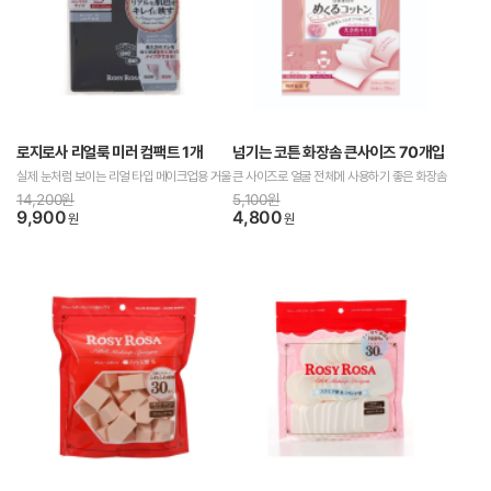
로지로사 리얼룩 미러 컴팩트 1개
넘기는 코튼 화장솜 큰사이즈 70개입
실제 눈처럼 보이는 리얼 타입 메이크업용 거울
큰 사이즈로 얼굴 전체에 사용하기 좋은 화장솜
14,200원
5,100원
9,900
4,800
원
원