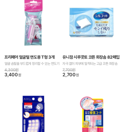
프리페어 얼굴털 면도용 T형 3개
유니참 시루콧토 코튼 화장솜 82매입
얼굴 솜털을 부드럽게 정리할 수 있는 면도기
자극 없이 피부에 밀착되는 고급 코튼 화장솜
4,300원
7,700원
3,400
2,700
원
원