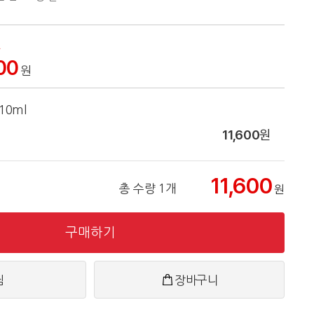
인
00
원
N10ml
11,600
원
11,600
총 수량 1개
원
구매하기
찜
장바구니