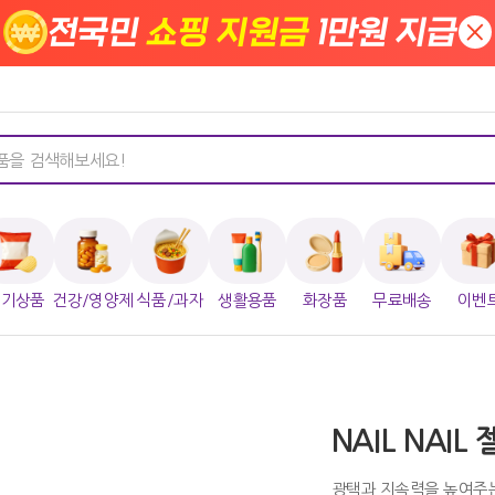
전국민
쇼핑 지원금
1만원 지급
×
인기상품
건강/영양제
식품/과자
생활용품
화장품
무료배송
이벤
NAIL NAIL
광택과 지속력을 높여주는