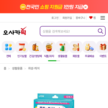
×
전국민
쇼핑 지원금
1만원 지급
로그인
회원가입
장바구니
찜
전체
인기상품
건강/영양제
식품/과자
생활용품
화장품
무료배송
이벤트
홈
>
생활용품
>
위생·케어