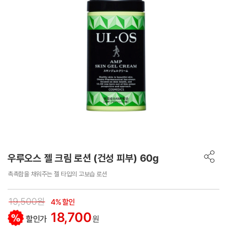
우루오스 젤 크림 로션 (건성 피부) 60g
촉촉함을 채워주는 젤 타입의 고보습 로션
19,500원
4% 할인
18,700
할인가
원