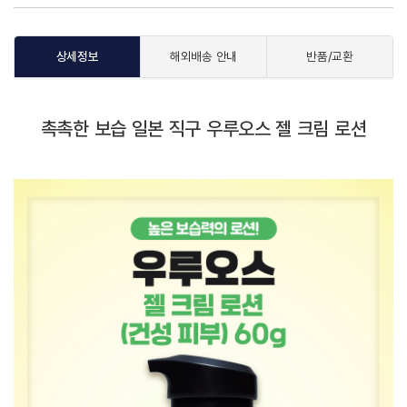
상세정보
해외배송 안내
반품/교환
촉촉한 보습 일본 직구 우루오스 젤 크림 로션