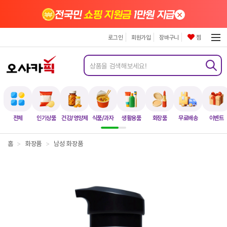
×
전국민
쇼핑 지원금
1만원 지급
로그인
회원가입
장바구니
찜
전체
인기상품
건강/영양제
식품/과자
생활용품
화장품
무료배송
이벤트
홈
>
화장품
>
남성 화장품