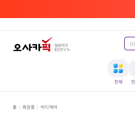
전체
홈
>
화장품
>
바디케어