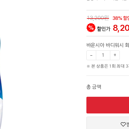
13,200원
38% 할
8,2
할인가
바운시아 바디워시 화
−
1
+
※ 본 상품은 1회 최대 
총 금액