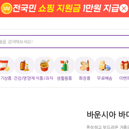
전국민
쇼핑 지원금
1만원 지급
×
인기상품
건강/영양제
식품/과자
생활용품
화장품
무료배송
이벤
바운시아 바디
풍성하고 부드러운 거품