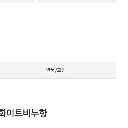
반품/교환
 화이트비누향