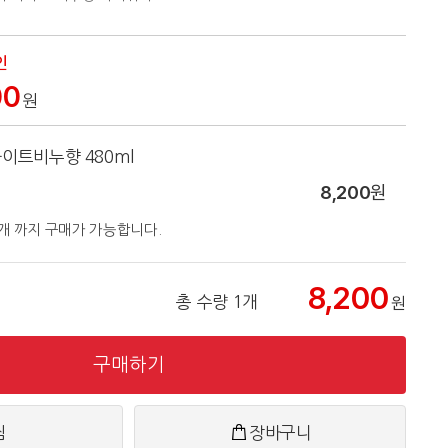
인
00
원
이트비누향 480ml
8,200
원
3개 까지 구매가 가능합니다.
8,200
총 수량 1개
원
구매하기
찜
장바구니