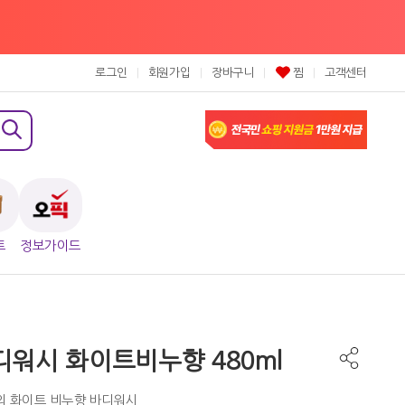
로그인
회원가입
장바구니
찜
고객센터
트
정보가이드
워시 화이트비누향 480ml
의 화이트 비누향 바디워시