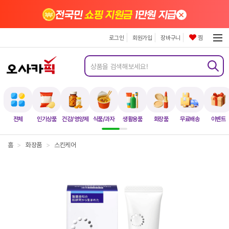
×
전국민
쇼핑 지원금
1만원 지급
로그인
회원가입
장바구니
찜
전체
인기상품
건강/영양제
식품/과자
생활용품
화장품
무료배송
이벤트
홈
>
화장품
>
스킨케어