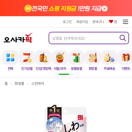
×
전국민
쇼핑 지원금
1만원 지급
로그인
회원가입
장바구니
찜
전체
인기상품
건강/영양제
식품/과자
생활용품
화장품
무료배송
이벤트
홈
>
화장품
>
스킨케어