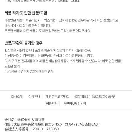
반품/교환에 발생되는 제반 비용은 본인이 부담해야 합니다.
제품 하자로 인한 반품/교환
배송받은 제품이 파손되었거나 박스외형이 심하게 변형된 경우에는 즉시 사진 촬영을 하고
배송사에 사고접수를 하셔야 합니다.
주문한 제품과 다른 제품이 도착한 경우에는 고객센터로 연락주세요.
반품/교환이 불가한 경우
1. 상품을 사용하였거나 포장을 훼손하여 상품의 가치가 상실한 경우.
2. 상품색상이 컴퓨터모니터 화면상의 색상과 다르다고 판단되는 경우.
3. 가구 또는 전자제품외의 제품은 배송상의 생활기스가 발생할 수 있습니다. 이로 인한 반품,
교환은 불가.
4. 상품을 수령한지 7일이 경과한 경우.
회사소개
이용안내
개인통관고유부호
特定商取引法に基づく表記
이용약관
개인정보처리방침
会社名 : 株式会社大南商事
住所 : 大阪市中央区松屋町住吉5-15シーガルハイツ心斎橋EAST
会社法人等番号 : 1200-01-273969