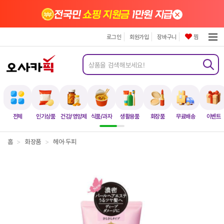
×
전국민
쇼핑 지원금
1만원 지급
로그인
회원가입
장바구니
찜
전체
인기상품
건강/영양제
식품/과자
생활용품
화장품
무료배송
이벤트
홈
>
화장품
>
헤어·두피