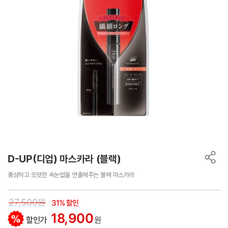
D-UP(디업) 마스카라 (블랙)
풍성하고 또렷한 속눈썹을 연출해주는 블랙 마스카라
27,500원
31% 할인
18,900
할인가
원