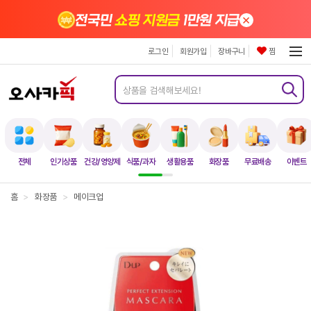
×
전국민
쇼핑 지원금
1만원 지급
로그인
회원가입
장바구니
찜
전체
인기상품
건강/영양제
식품/과자
생활용품
화장품
무료배송
이벤트
홈
>
화장품
>
메이크업