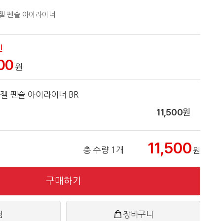
젤 펜슬 아이라이너
인
00
원
 젤 펜슬 아이라이너 BR
11,500
원
11,500
총 수량 1개
원
구매하기
찜
장바구니