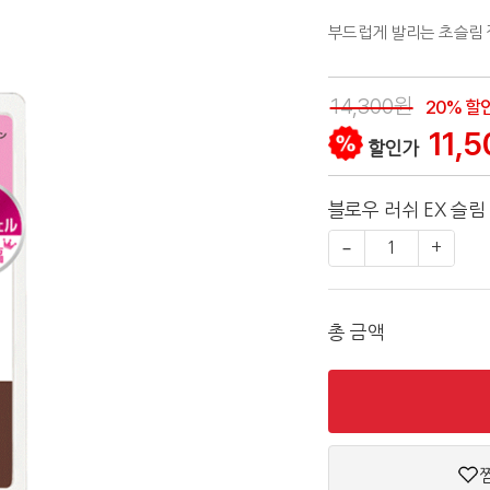
부드럽게 발리는 초슬림 
14,300원
20% 할
11,5
할인가
블로우 러쉬 EX 슬림
−
1
+
총 금액