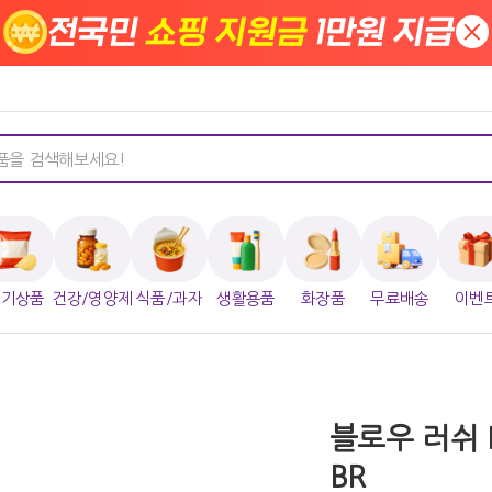
전국민
쇼핑 지원금
1만원 지급
×
인기상품
건강/영양제
식품/과자
생활용품
화장품
무료배송
이벤
블로우 러쉬 
BR