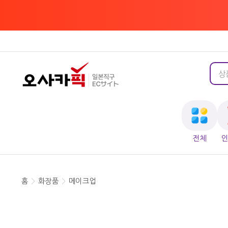
전체
홈
>
화장품
>
메이크업