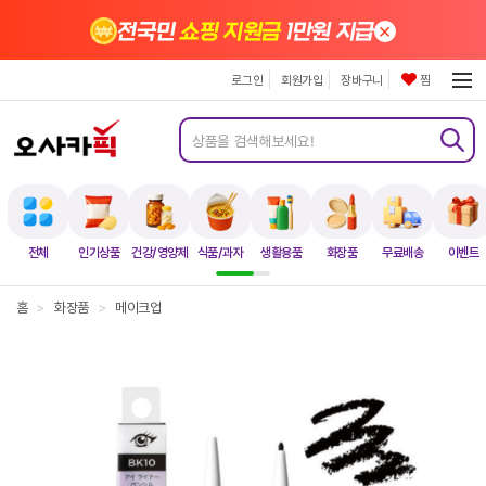
×
전국민
쇼핑 지원금
1만원 지급
로그인
회원가입
장바구니
찜
전체
인기상품
건강/영양제
식품/과자
생활용품
화장품
무료배송
이벤트
홈
>
화장품
>
메이크업