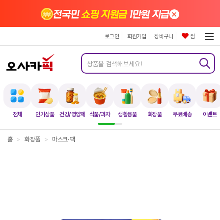
×
전국민
쇼핑 지원금
1만원 지급
로그인
회원가입
장바구니
찜
전체
인기상품
건강/영양제
식품/과자
생활용품
화장품
무료배송
이벤트
홈
>
화장품
>
마스크·팩