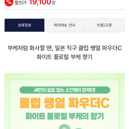
19,100
할인가
원
상세정보
해외배송 안내
반품/교환
부케처럼 화사할 땐, 일본 직구 클럽 쌩얼 파우더C
화이트 플로럴 부케 향기