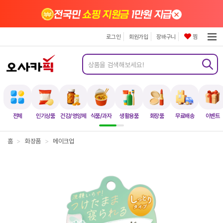
×
전국민
쇼핑 지원금
1만원 지급
로그인
회원가입
장바구니
찜
전체
인기상품
건강/영양제
식품/과자
생활용품
화장품
무료배송
이벤트
홈
>
화장품
>
메이크업