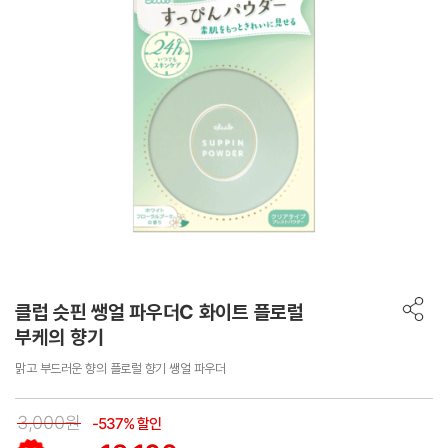
클럽 슷핀 쌩얼 파우더C 화이트 플로럴
부케의 향기
맑고 부드러운 향의 플로럴 향기 쌩얼 파우더
3,000원
-537% 할인