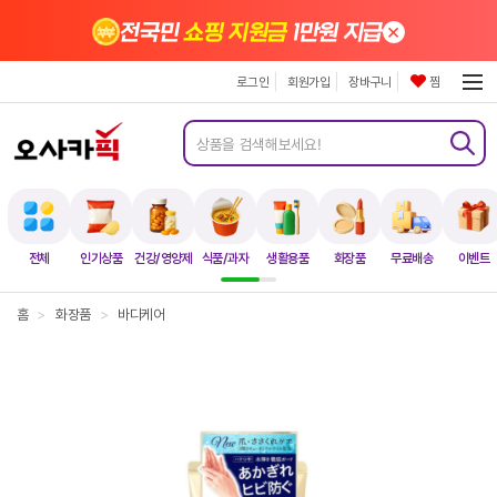
×
전국민
쇼핑 지원금
1만원 지급
로그인
회원가입
장바구니
찜
전체
인기상품
건강/영양제
식품/과자
생활용품
화장품
무료배송
이벤트
홈
>
화장품
>
바디케어