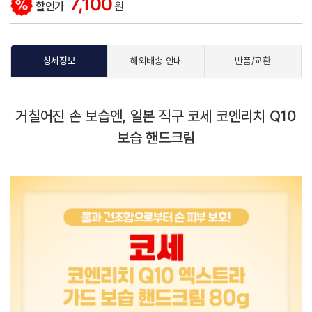
7,100
할인가
원
상세정보
해외배송 안내
반품/교환
거칠어진 손 보습엔, 일본 직구 코세 코엔리치 Q10
보습 핸드크림