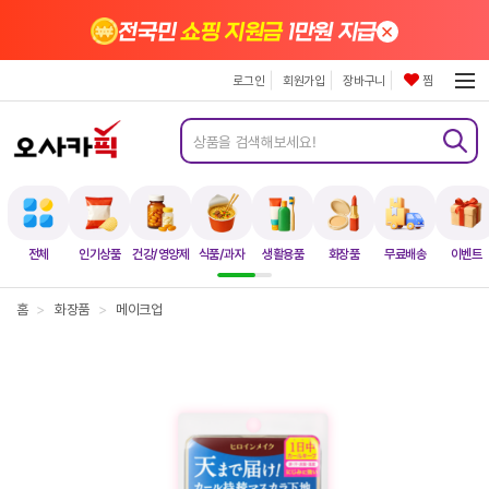
×
전국민
쇼핑 지원금
1만원 지급
로그인
회원가입
장바구니
찜
전체
인기상품
건강/영양제
식품/과자
생활용품
화장품
무료배송
이벤트
홈
>
화장품
>
메이크업