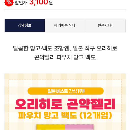
3,100
할인가
원
상세정보
해외배송 안내
반품/교환
달콤한 망고·백도 조합엔, 일본 직구 오리히로
곤약젤리 파우치 망고 백도