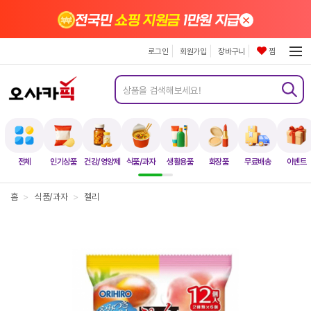
×
전국민
쇼핑 지원금
1만원 지급
로그인
회원가입
장바구니
찜
전체
인기상품
건강/영양제
식품/과자
생활용품
화장품
무료배송
이벤트
홈
>
식품/과자
>
젤리