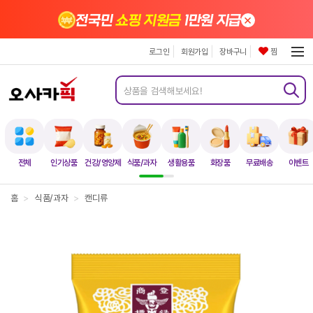
×
전국민
쇼핑 지원금
1만원 지급
로그인
회원가입
장바구니
찜
전체
인기상품
건강/영양제
식품/과자
생활용품
화장품
무료배송
이벤트
홈
>
식품/과자
>
캔디류