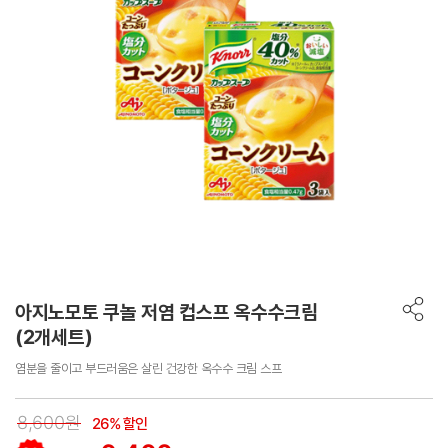
아지노모토 쿠놀 저염 컵스프 옥수수크림
(2개세트)
염분을 줄이고 부드러움은 살린 건강한 옥수수 크림 스프
8,600원
26% 할인