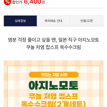
6,400
할인가
원
상세정보
해외배송 안내
반품/교환
염분 걱정 줄이고 싶을 땐, 일본 직구 아지노모토
쿠놀 저염 컵스프 옥수수크림