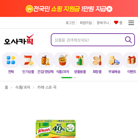
×
전국민
쇼핑 지원금
1만원 지급
로그인
회원가입
장바구니
찜
전체
인기상품
건강/영양제
식품/과자
생활용품
화장품
무료배송
이벤트
홈
>
식품/과자
>
카레·스프·국