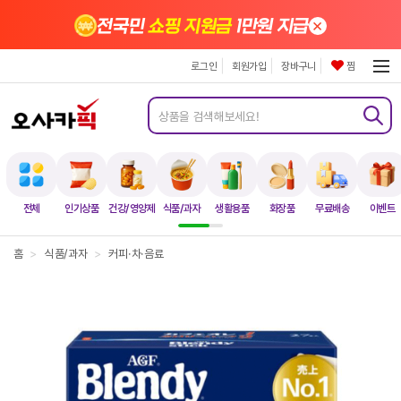
×
전국민
쇼핑 지원금
1만원 지급
로그인
회원가입
장바구니
찜
전체
인기상품
건강/영양제
식품/과자
생활용품
화장품
무료배송
이벤트
홈
>
식품/과자
>
커피·차·음료