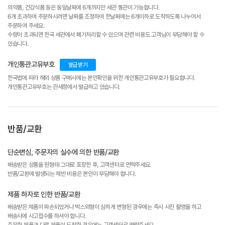
의약품, 건강식품 등은 동일날짜에 6개까지만 세관 통관이 가능합니다.
6개 초과하여 주문하시려면 날짜를 조정하여 한날짜에는 6개이하로 도착하도록 나누어서
주문하여 주세요.
수량이 초과되면 한국 세관에서 폐기처리할 수 있으며 관련 비용도 고객님이 부담해야 할 수
있습니다.
개인통관고유부호
발급받기
한국법에 따라 해외 상품 구매시에는 본인확인을 위한 개인통관고유부호가 필요합니다.
개인통관고유부호는 관세청에서 발급하고 있습니다.
반품/교환
단순변심, 주문자의 실수에 의한 반품/교환
배송받은 상품을 원형태 그대로 포장한 후, 고객센터로 연락주세요.
반품/교환에 발생되는 제반 비용은 본인이 부담해야 합니다.
제품 하자로 인한 반품/교환
배송받은 제품이 파손되었거나 박스외형이 심하게 변형된 경우에는 즉시 사진 촬영을 하고
배송사에 사고접수를 하셔야 합니다.
주문한 제품과 다른 제품이 도착한 경우에는 고객센터로 연락주세요.