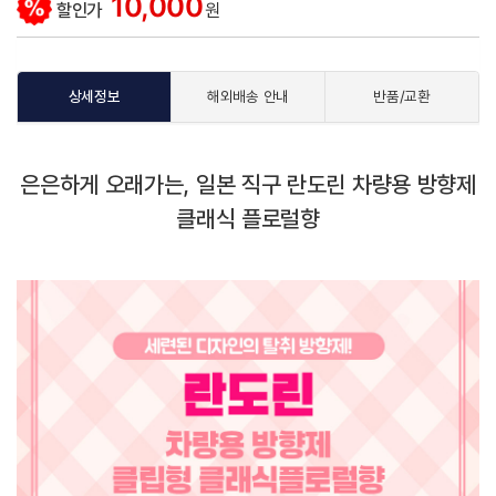
10,000
할인가
원
상세정보
해외배송 안내
반품/교환
은은하게 오래가는, 일본 직구 란도린 차량용 방향제
클래식 플로럴향