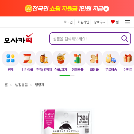
×
전국민
쇼핑 지원금
1만원 지급
로그인
회원가입
장바구니
찜
전체
인기상품
건강/영양제
식품/과자
생활용품
화장품
무료배송
이벤트
홈
>
생활용품
>
방향제