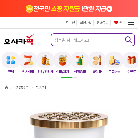
×
전국민
쇼핑 지원금
1만원 지급
로그인
회원가입
장바구니
찜
전체
인기상품
건강/영양제
식품/과자
생활용품
화장품
무료배송
이벤트
홈
>
생활용품
>
방향제