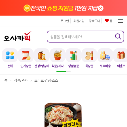
×
전국민
쇼핑 지원금
1만원 지급
로그인
회원가입
장바구니
찜
전체
인기상품
건강/영양제
식품/과자
생활용품
화장품
무료배송
이벤트
홈
>
식품/과자
>
조미료·양념·소스