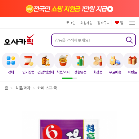
×
전국민
쇼핑 지원금
1만원 지급
로그인
회원가입
장바구니
찜
전체
인기상품
건강/영양제
식품/과자
생활용품
화장품
무료배송
이벤트
홈
>
식품/과자
>
카레·스프·국