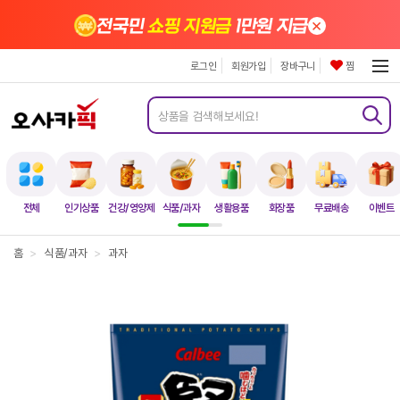
×
전국민
쇼핑 지원금
1만원 지급
로그인
회원가입
장바구니
찜
전체
인기상품
건강/영양제
식품/과자
생활용품
화장품
무료배송
이벤트
홈
>
식품/과자
>
과자