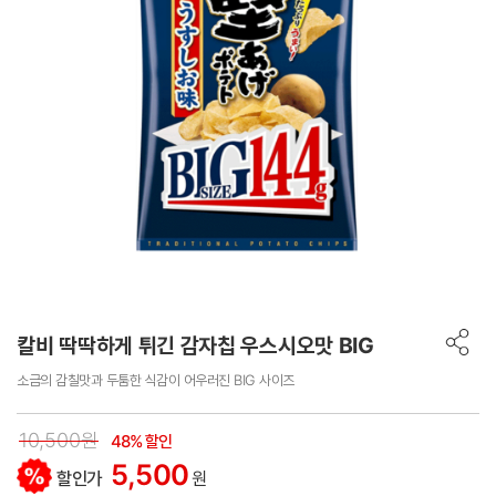
칼비 딱딱하게 튀긴 감자칩 우스시오맛 BIG
소금의 감칠맛과 두툼한 식감이 어우러진 BIG 사이즈
10,500원
48% 할인
5,500
할인가
원