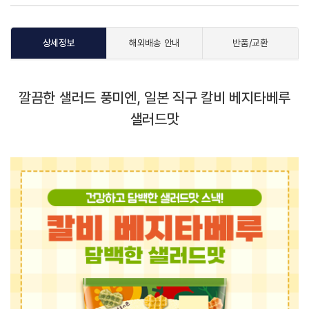
상세정보
해외배송 안내
반품/교환
깔끔한 샐러드 풍미엔, 일본 직구 칼비 베지타베루
샐러드맛