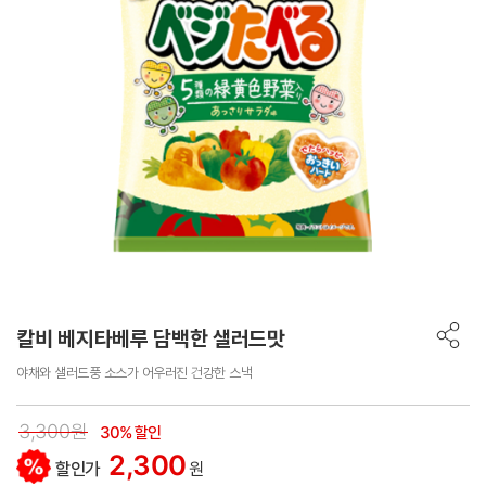
칼비 베지타베루 담백한 샐러드맛
야채와 샐러드풍 소스가 어우러진 건강한 스낵
3,300원
30% 할인
2,300
할인가
원