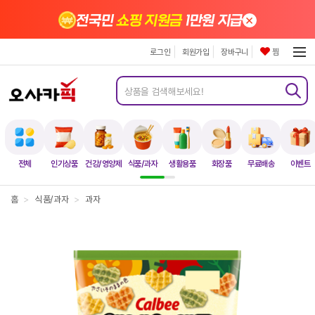
×
전국민
쇼핑 지원금
1만원 지급
로그인
회원가입
장바구니
찜
전체
인기상품
건강/영양제
식품/과자
생활용품
화장품
무료배송
이벤트
홈
>
식품/과자
>
과자