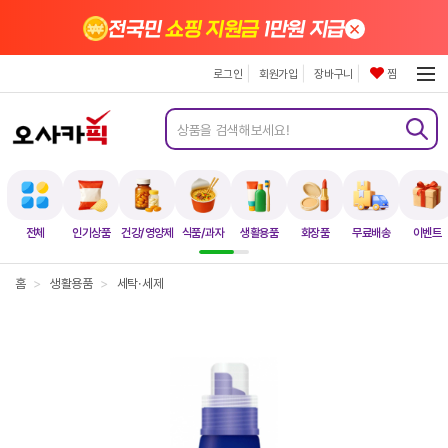
×
전국민
쇼핑 지원금
1만원 지급
로그인
회원가입
장바구니
찜
전체
인기상품
건강/영양제
식품/과자
생활용품
화장품
무료배송
이벤트
홈
>
생활용품
>
세탁·세제