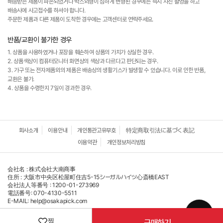
배송받은 제품이 파손되었거나 박스외형이 심하게 변형된 경우에는 즉시 사진 촬영을 하고
배송사에 사고접수를 하셔야 합니다.
주문한 제품과 다른 제품이 도착한 경우에는 고객센터로 연락주세요.
반품/교환이 불가한 경우
1. 상품을 사용하였거나 포장을 훼손하여 상품의 가치가 상실한 경우.
2. 상품색상이 컴퓨터모니터 화면상의 색상과 다르다고 판단되는 경우.
3. 가구 또는 전자제품외의 제품은 배송상의 생활기스가 발생할 수 있습니다. 이로 인한 반품,
교환은 불가.
4. 상품을 수령한지 7일이 경과한 경우.
회사소개
이용안내
개인통관고유부호
特定商取引法に基づく表記
이용약관
개인정보처리방침
会社名 : 株式会社大南商事
住所 : 大阪市中央区松屋町住吉5-15シーガルハイツ心斎橋EAST
会社法人等番号 : 1200-01-273969
電話番号: 070-4130-5511
E-MAIL: help@osakapick.com
↑
찜
구매하기