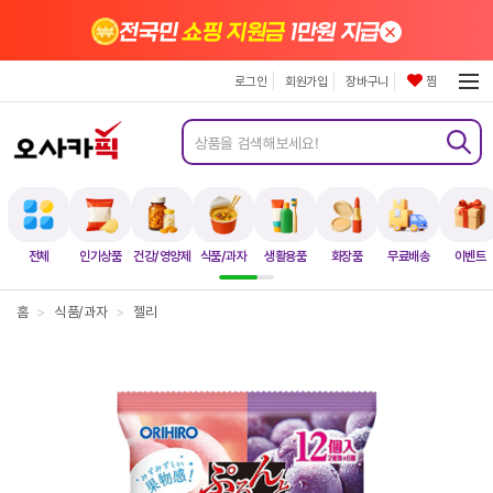
×
전국민
쇼핑 지원금
1만원 지급
로그인
회원가입
장바구니
찜
전체
인기상품
건강/영양제
식품/과자
생활용품
화장품
무료배송
이벤트
홈
>
식품/과자
>
젤리