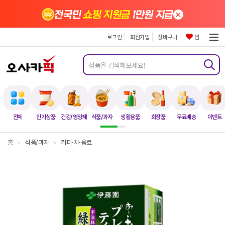
×
전국민
쇼핑 지원금
1만원 지급
로그인
회원가입
장바구니
찜
전체
인기상품
건강/영양제
식품/과자
생활용품
화장품
무료배송
이벤트
홈
>
식품/과자
>
커피·차·음료