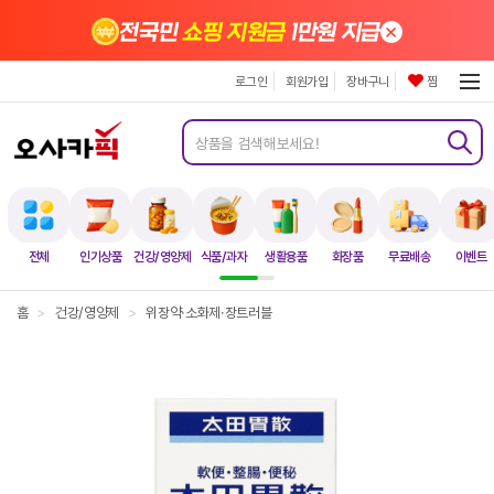
×
전국민
쇼핑 지원금
1만원 지급
로그인
회원가입
장바구니
찜
전체
인기상품
건강/영양제
식품/과자
생활용품
화장품
무료배송
이벤트
홈
>
건강/영양제
>
위장약·소화제·장트러블