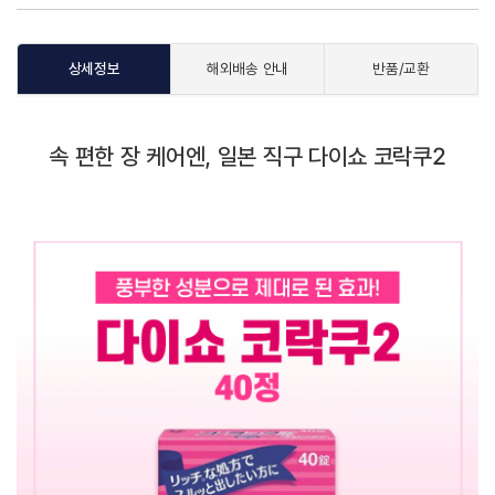
상세정보
해외배송 안내
반품/교환
속 편한 장 케어엔, 일본 직구 다이쇼 코락쿠2