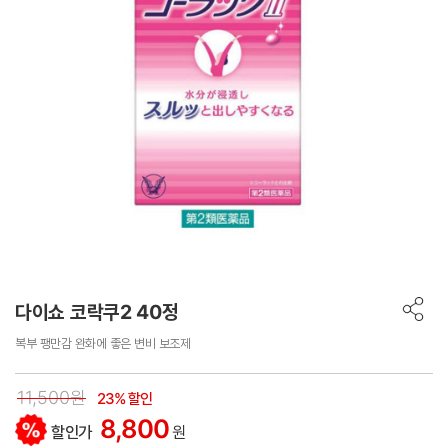
다이쇼 코락쿠2 40정
복부 팽만감 완화에 좋은 변비 보조제
11,500원
23% 할인
8,800
할인가
원