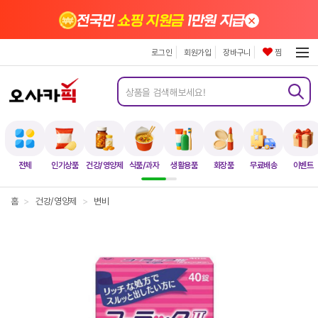
×
전국민
쇼핑 지원금
1만원 지급
로그인
회원가입
장바구니
찜
전체
인기상품
건강/영양제
식품/과자
생활용품
화장품
무료배송
이벤트
홈
>
건강/영양제
>
변비