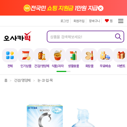
×
전국민
쇼핑 지원금
1만원 지급
로그인
회원가입
장바구니
찜
전체
인기상품
건강/영양제
식품/과자
생활용품
화장품
무료배송
이벤트
홈
>
건강/영양제
>
눈·코·입·목