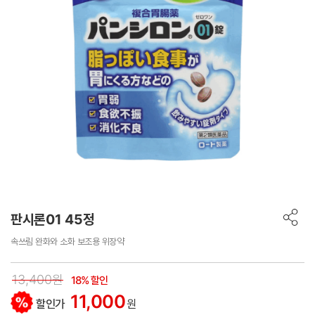
판시론01 45정
속쓰림 완화와 소화 보조용 위장약
13,400원
18% 할인
11,000
할인가
원