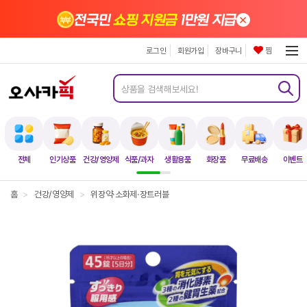
×
전국민
쇼핑 지원금
1만원 지급
로그인
회원가입
장바구니
찜
전체
인기상품
건강/영양제
식품/과자
생활용품
화장품
무료배송
이벤트
홈
>
건강/영양제
>
위장약·소화제·장트러블