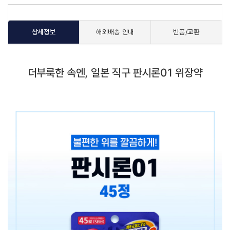
상세정보
해외배송 안내
반품/교환
더부룩한 속엔, 일본 직구 판시론01 위장약