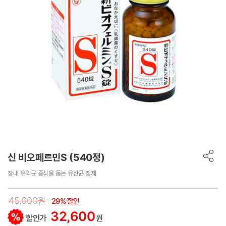
신 비오페르민S (540정)
장내 유익균 증식을 돕는 유산균 정제
45,600원
29% 할인
32,600
할인가
원