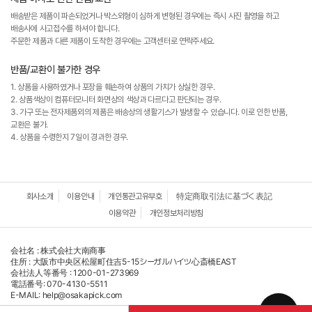
배송받은 제품이 파손되었거나 박스외형이 심하게 변형된 경우에는 즉시 사진 촬영을 하고
배송사에 사고접수를 하셔야 합니다.
주문한 제품과 다른 제품이 도착한 경우에는 고객센터로 연락주세요.
반품/교환이 불가한 경우
1. 상품을 사용하였거나 포장을 훼손하여 상품의 가치가 상실한 경우.
2. 상품색상이 컴퓨터모니터 화면상의 색상과 다르다고 판단되는 경우.
3. 가구 또는 전자제품외의 제품은 배송상의 생활기스가 발생할 수 있습니다. 이로 인한 반품,
교환은 불가.
4. 상품을 수령한지 7일이 경과한 경우.
회사소개
이용안내
개인통관고유부호
特定商取引法に基づく表記
이용약관
개인정보처리방침
会社名 : 株式会社大南商事
住所 : 大阪市中央区松屋町住吉5-15シーガルハイツ心斎橋EAST
会社法人等番号 : 1200-01-273969
電話番号: 070-4130-5511
E-MAIL: help@osakapick.com