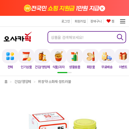
×
전국민
쇼핑 지원금
1만원 지급
로그인
회원가입
장바구니
찜
전체
인기상품
건강/영양제
식품/과자
생활용품
화장품
무료배송
이벤트
홈
>
건강/영양제
>
위장약·소화제·장트러블