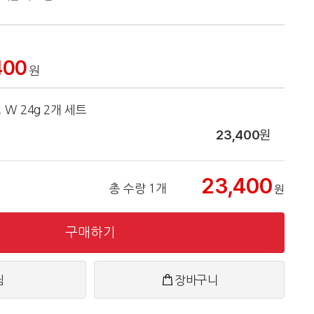
400
원
W 24g 2개 세트
23,400
원
23,400
총 수량 1개
원
구매하기
찜
장바구니