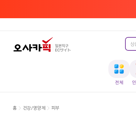
전체
홈
>
건강/영양제
>
피부