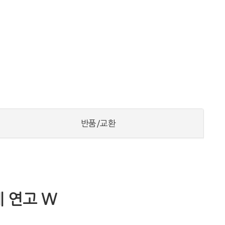
반품/교환
 연고 W