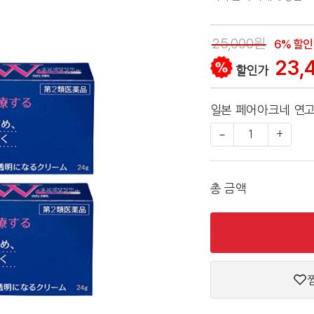
25,000원
6% 할인
23,
할인가
일본 페어아크네 연고 
−
1
+
총 금액