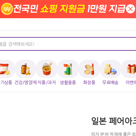
전국민
쇼핑 지원금
1만원 지급
×
인기상품
건강/영양제
식품/과자
생활용품
화장품
무료배송
이벤
일본 페어아크
피지 분비 억제에 좋은 