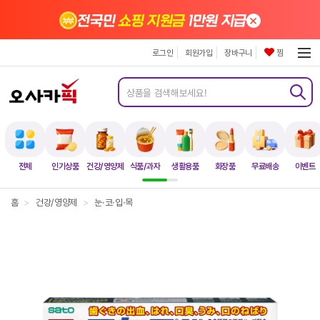
×
전국민
쇼핑 지원금
1만원 지급
로그인
회원가입
장바구니
찜
전체
인기상품
건강/영양제
식품/과자
생활용품
화장품
무료배송
이벤트
홈
>
건강/영양제
>
눈·코·입·목