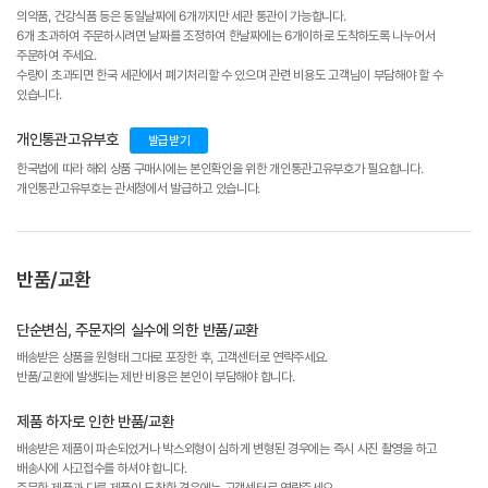
의약품, 건강식품 등은 동일날짜에 6개까지만 세관 통관이 가능합니다.
6개 초과하여 주문하시려면 날짜를 조정하여 한날짜에는 6개이하로 도착하도록 나누어서
주문하여 주세요.
수량이 초과되면 한국 세관에서 폐기처리할 수 있으며 관련 비용도 고객님이 부담해야 할 수
있습니다.
개인통관고유부호
발급받기
한국법에 따라 해외 상품 구매시에는 본인확인을 위한 개인통관고유부호가 필요합니다.
개인통관고유부호는 관세청에서 발급하고 있습니다.
반품/교환
단순변심, 주문자의 실수에 의한 반품/교환
배송받은 상품을 원형태 그대로 포장한 후, 고객센터로 연락주세요.
반품/교환에 발생되는 제반 비용은 본인이 부담해야 합니다.
제품 하자로 인한 반품/교환
배송받은 제품이 파손되었거나 박스외형이 심하게 변형된 경우에는 즉시 사진 촬영을 하고
배송사에 사고접수를 하셔야 합니다.
주문한 제품과 다른 제품이 도착한 경우에는 고객센터로 연락주세요.