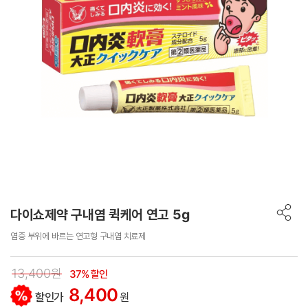
다이쇼제약 구내염 퀵케어 연고 5g
염증 부위에 바르는 연고형 구내염 치료제
13,400원
37% 할인
8,400
할인가
원