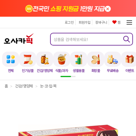
×
전국민
쇼핑 지원금
1만원 지급
로그인
회원가입
장바구니
찜
전체
인기상품
건강/영양제
식품/과자
생활용품
화장품
무료배송
이벤트
홈
>
건강/영양제
>
눈·코·입·목