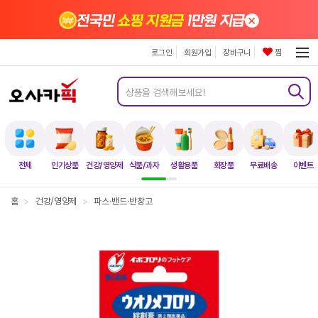
×
전국민
쇼핑 지원금
1만원 지급
로그인
회원가입
장바구니
찜
전체
인기상품
건강/영양제
식품/과자
생활용품
화장품
무료배송
이벤트
홈
>
건강/영양제
>
파스·밴드·반창고