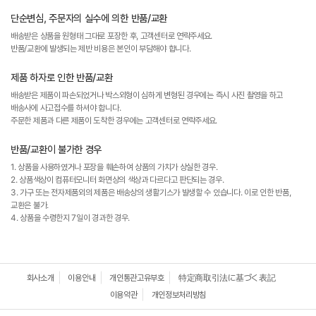
단순변심, 주문자의 실수에 의한 반품/교환
배송받은 상품을 원형태 그대로 포장한 후, 고객센터로 연락주세요.
반품/교환에 발생되는 제반 비용은 본인이 부담해야 합니다.
제품 하자로 인한 반품/교환
배송받은 제품이 파손되었거나 박스외형이 심하게 변형된 경우에는 즉시 사진 촬영을 하고
배송사에 사고접수를 하셔야 합니다.
주문한 제품과 다른 제품이 도착한 경우에는 고객센터로 연락주세요.
반품/교환이 불가한 경우
1. 상품을 사용하였거나 포장을 훼손하여 상품의 가치가 상실한 경우.
2. 상품색상이 컴퓨터모니터 화면상의 색상과 다르다고 판단되는 경우.
3. 가구 또는 전자제품외의 제품은 배송상의 생활기스가 발생할 수 있습니다. 이로 인한 반품,
교환은 불가.
4. 상품을 수령한지 7일이 경과한 경우.
회사소개
이용안내
개인통관고유부호
特定商取引法に基づく表記
이용약관
개인정보처리방침