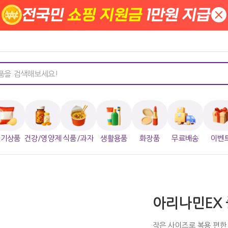
전국민
쇼핑 지원금
1만원 지급
×
인기상품
건강/영양제
식품/과자
생활용품
화장품
무료배송
이벤
아리나민EX 
작은 사이즈로 복용 편한