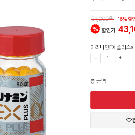
51,200원
16% 할
43,
할인가
아리나민EX 플러스a 
−
1
+
총 금액