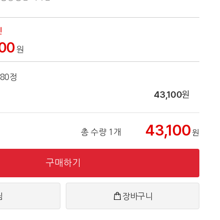
인
100
원
80정
43,100
원
43,100
총 수량 1개
원
구매하기
찜
장바구니