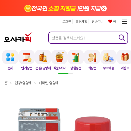
×
전국민
쇼핑 지원금
1만원 지급
로그인
회원가입
장바구니
찜
전체
인기상품
건강/영양제
식품/과자
생활용품
화장품
무료배송
이벤트
홈
>
건강/영양제
>
비타민·영양제