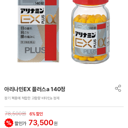
아리나민EX 플러스a 140정
장기 복용에 적합한 고함량 비타민a 정제
78,500원
6% 할인
73,500
할인가
원