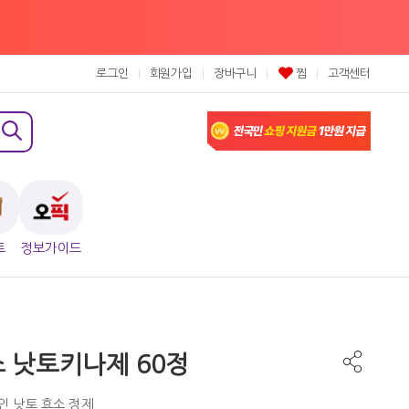
로그인
회원가입
장바구니
찜
고객센터
트
정보가이드
 낫토키나제 60정
인 낫토 효소 정제