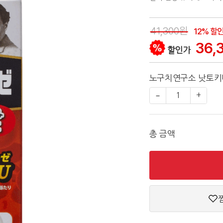
41,300원
12% 할
36,
할인가
노구치연구소 낫토키
−
1
+
총 금액