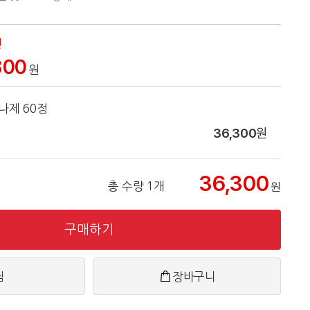
인
300
원
나제 60정
36,300
원
36,300
총 수량 1개
원
구매하기
찜
장바구니