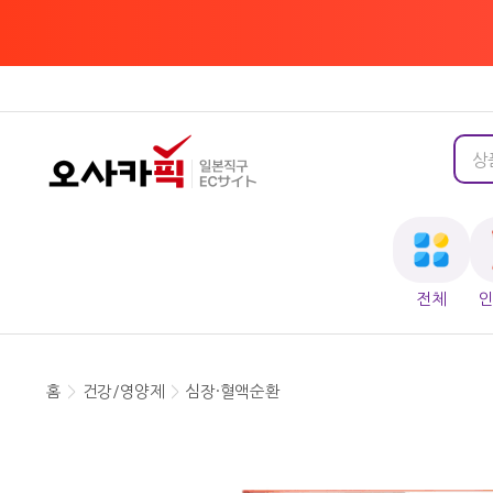
전체
홈
>
건강/영양제
>
심장·혈액순환