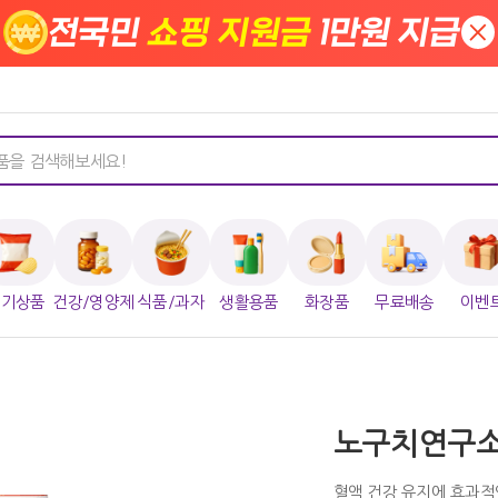
전국민
쇼핑 지원금
1만원 지급
×
인기상품
건강/영양제
식품/과자
생활용품
화장품
무료배송
이벤
노구치연구소
혈액 건강 유지에 효과적