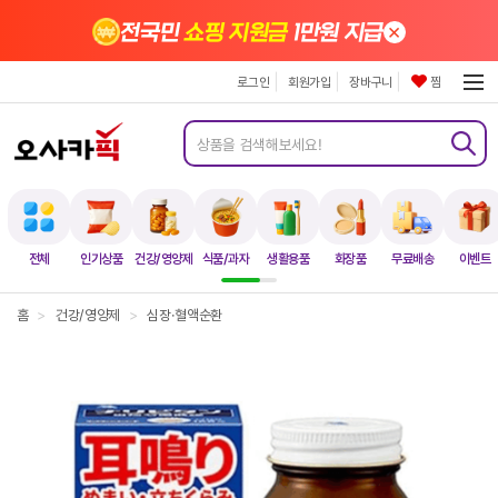
×
전국민
쇼핑 지원금
1만원 지급
로그인
회원가입
장바구니
찜
전체
인기상품
건강/영양제
식품/과자
생활용품
화장품
무료배송
이벤트
홈
>
건강/영양제
>
심장·혈액순환