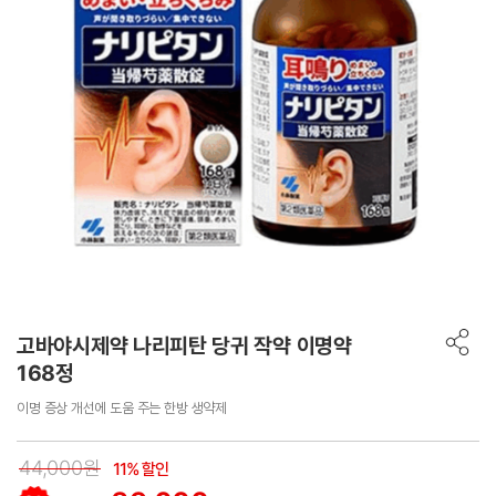
고바야시제약 나리피탄 당귀 작약 이명약
168정
이명 증상 개선에 도움 주는 한방 생약제
44,000원
11% 할인