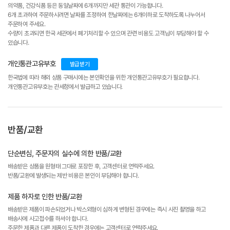
의약품, 건강식품 등은 동일날짜에 6개까지만 세관 통관이 가능합니다.
6개 초과하여 주문하시려면 날짜를 조정하여 한날짜에는 6개이하로 도착하도록 나누어서
주문하여 주세요.
수량이 초과되면 한국 세관에서 폐기처리할 수 있으며 관련 비용도 고객님이 부담해야 할 수
있습니다.
개인통관고유부호
발급받기
한국법에 따라 해외 상품 구매시에는 본인확인을 위한 개인통관고유부호가 필요합니다.
개인통관고유부호는 관세청에서 발급하고 있습니다.
반품/교환
단순변심, 주문자의 실수에 의한 반품/교환
배송받은 상품을 원형태 그대로 포장한 후, 고객센터로 연락주세요.
반품/교환에 발생되는 제반 비용은 본인이 부담해야 합니다.
제품 하자로 인한 반품/교환
배송받은 제품이 파손되었거나 박스외형이 심하게 변형된 경우에는 즉시 사진 촬영을 하고
배송사에 사고접수를 하셔야 합니다.
주문한 제품과 다른 제품이 도착한 경우에는 고객센터로 연락주세요.