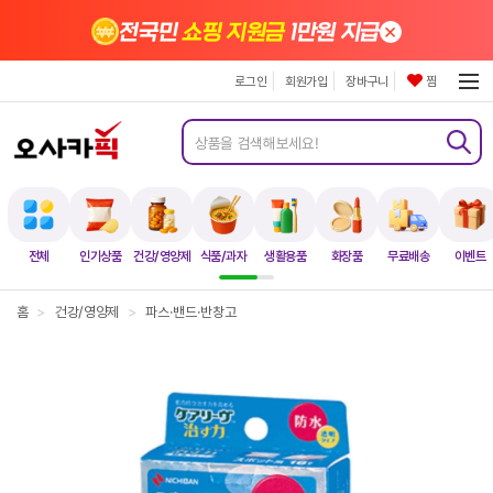
×
전국민
쇼핑 지원금
1만원 지급
로그인
회원가입
장바구니
찜
전체
인기상품
건강/영양제
식품/과자
생활용품
화장품
무료배송
이벤트
홈
>
건강/영양제
>
파스·밴드·반창고