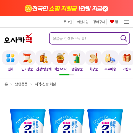
×
전국민
쇼핑 지원금
1만원 지급
로그인
회원가입
장바구니
찜
전체
인기상품
건강/영양제
식품/과자
생활용품
화장품
무료배송
이벤트
홈
>
생활용품
>
치약·칫솔·치실