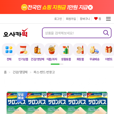
×
전국민
쇼핑 지원금
1만원 지급
로그인
회원가입
장바구니
찜
전체
인기상품
건강/영양제
식품/과자
생활용품
화장품
무료배송
이벤트
홈
>
건강/영양제
>
파스·밴드·반창고