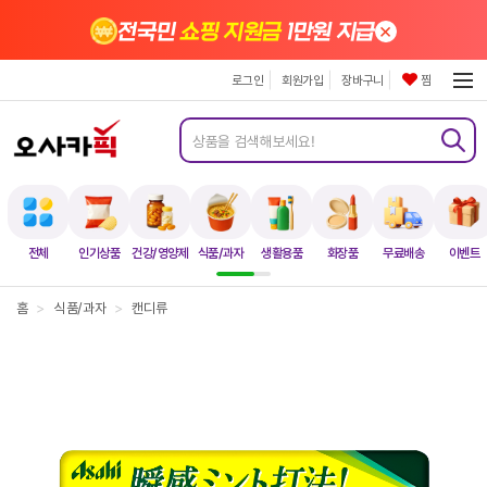
×
전국민
쇼핑 지원금
1만원 지급
로그인
회원가입
장바구니
찜
전체
인기상품
건강/영양제
식품/과자
생활용품
화장품
무료배송
이벤트
홈
>
식품/과자
>
캔디류