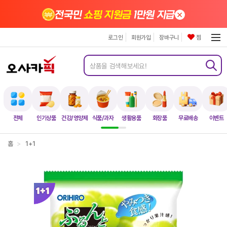
×
전국민
쇼핑 지원금
1만원 지급
로그인
회원가입
장바구니
찜
전체
인기상품
건강/영양제
식품/과자
생활용품
화장품
무료배송
이벤트
홈
>
1+1