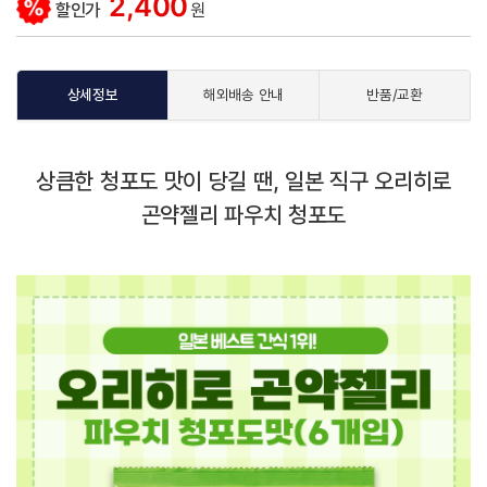
2,400
할인가
원
상세정보
해외배송 안내
반품/교환
상큼한 청포도 맛이 당길 땐, 일본 직구 오리히로
곤약젤리 파우치 청포도