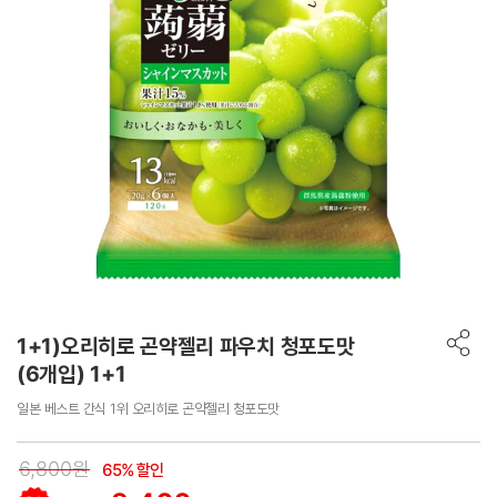
1+1)오리히로 곤약젤리 파우치 청포도맛
(6개입) 1+1
일본 베스트 간식 1위 오리히로 곤약젤리 청포도맛
6,800원
65% 할인