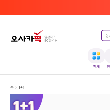
전체
홈
>
1+1