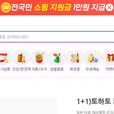
전국민
쇼핑 지원금
1만원 지급
×
인기상품
건강/영양제
식품/과자
생활용품
화장품
무료배송
이벤
1+1)토하토
일본 대표 캐러멜풍 콘과