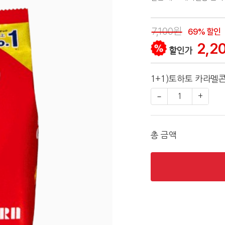
7,100원
69% 할인
2,2
할인가
1+1)토하토 카라멜콘
−
1
+
총 금액